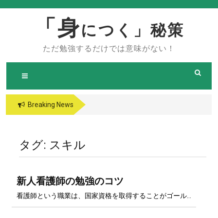
Skip
to
「身
につく」秘策
content
ただ勉強するだけでは意味がない！
Breaking News
タグ:
スキル
新人看護師の勉強のコツ
看護師という職業は、国家資格を取得することがゴール…