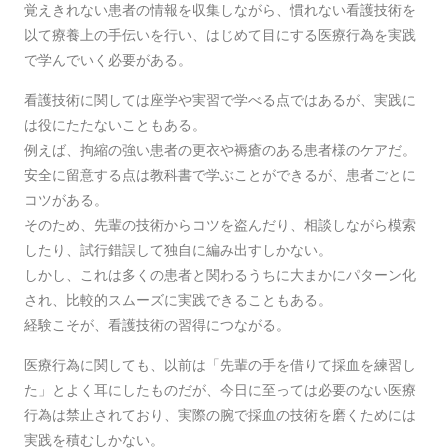
覚えきれない患者の情報を収集しながら、慣れない看護技術を
以て療養上の手伝いを行い、はじめて目にする医療行為を実践
で学んでいく必要がある。
看護技術に関しては座学や実習で学べる点ではあるが、実践に
は役にたたないこともある。
例えば、拘縮の強い患者の更衣や褥瘡のある患者様のケアだ。
安全に留意する点は教科書で学ぶことができるが、患者ごとに
コツがある。
そのため、先輩の技術からコツを盗んだり、相談しながら模索
したり、試行錯誤して独自に編み出すしかない。
しかし、これは多くの患者と関わるうちに大まかにパターン化
され、比較的スムーズに実践できることもある。
経験こそが、看護技術の習得につながる。
医療行為に関しても、以前は「先輩の手を借りて採血を練習し
た」とよく耳にしたものだが、今日に至っては必要のない医療
行為は禁止されており、実際の腕で採血の技術を磨くためには
実践を積むしかない。